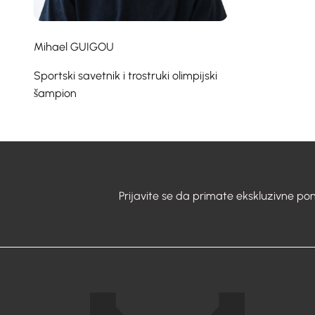
Mihael GUIGOU
Sportski savetnik i trostruki olimpijski
šampion
Prijavite se da primate ekskluzivne pon