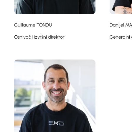
Guillaume TONDU
Danijel M
Osnivač i izvršni direktor
Generalni 