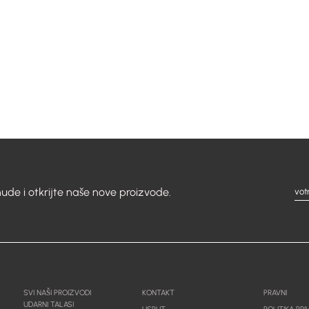
ude i otkrijte naše nove proizvode.
SVI NAŠI PROIZVODI
KONTAKT
PRAVNI
UDARNI TALASI
USPUT
POLITIKA PR