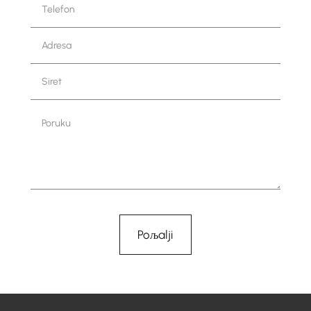
Telefon
Adresa
Siret
Poruku
Poљalji