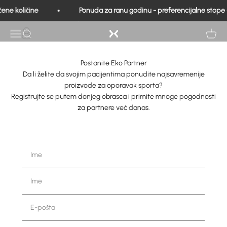
Preskoči na sadržaj
Kontaktirajte nas
ene količine
Ponuda za ranu godinu - preferencijalne stope -
Eko Medicinski
Otvori navigaciju
Istraћivanje
Pogled
Postanite Eko Partner
Da li želite da svojim pacijentima ponudite najsavremenije
proizvode za oporavak sporta?
Registrujte se putem donjeg obrasca i primite mnoge pogodnosti
za partnere već danas.
Ime
Ime
E-pošta