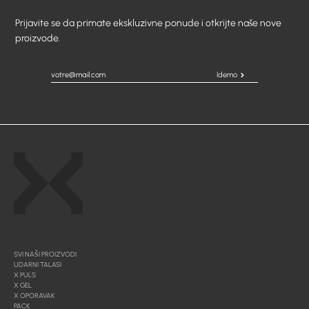
Prijavite se da primate ekskluzivne ponude i otkrijte naše nove
proizvode.
Idemo
SVI NAŠI PROIZVODI
UDARNI TALASI
X PULS
X GEL
X OPORAVAK
PACK