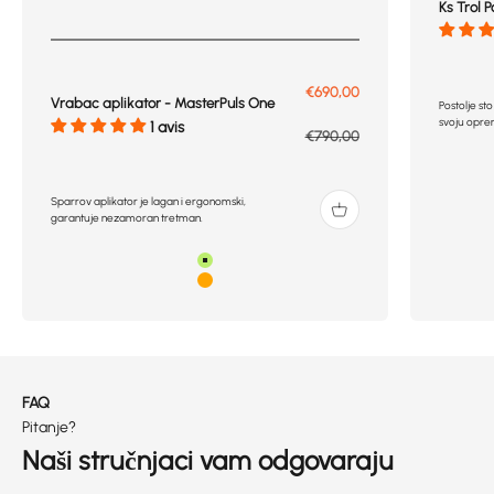
Ks Trol P
Prix de vente
€690,00
Vrabac aplikator - MasterPuls One
Postolje sto
svoju oprem
1 avis
Prix normal
€790,00
Sparrov aplikator je lagan i ergonomski,
garantuje nezamoran tretman.
Zelena
Narandžasta
FAQ
Pitanje?
Naši stručnjaci vam odgovaraju