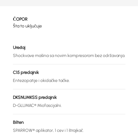
ČOPOR
Šta to uključuje
Uređaj
Shockvave mašina sa novim kompresorom bez održavanja.
C15 predajnik
Entezopatije i okidačke tačke.
DKSNUMKSS predajnik
D-GLUMAC® Miofascijalni.
Bilten
SPARROW® aplikator, 1 cev i 1 štrajkač.