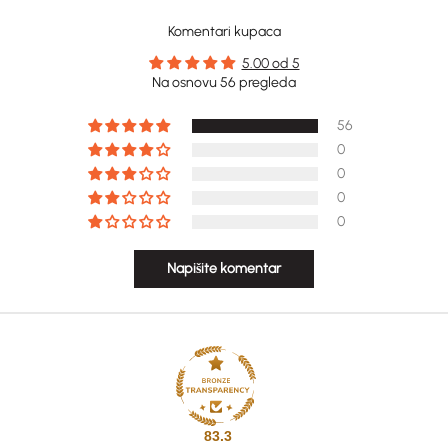
Komentari kupaca
5.00 od 5
Na osnovu 56 pregleda
56
0
0
0
0
Napišite komentar
83.3