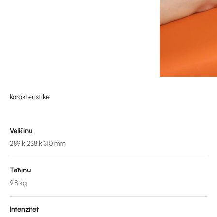
Karakteristike
Veličinu
289 k 238 k 310 mm
Teћinu
9.8 kg
Intenzitet