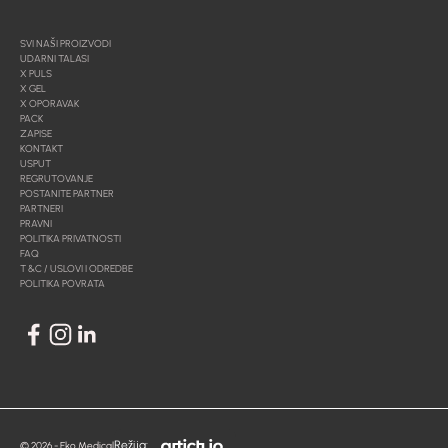
SVI NAŠI PROIZVODI
UDARNI TALASI
X PULS
X GEL
X OPORAVAK
PACK
ZAPISE
KONTAKT
USPUT
REGRUTOVANJE
POSTANITE PARTNER
PARTNERI
PRAVNI
POLITIKA PRIVATNOSTI
FAQ
T &C / USLOVI I ODREDBE
POLITIKA POVRATA
Režija:
© 2026 - Eko Medical