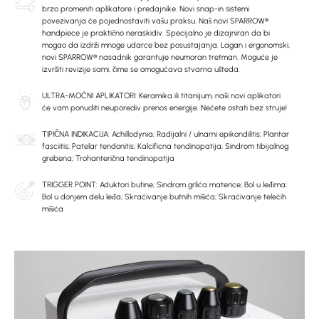
brzo promeniti aplikatore i predajnike. Novi snap-in sistemi
povezivanja će pojednostaviti vašu praksu. Naš novi SPARROW®
handpiece je praktično neraskidiv. Specijalno je dizajniran da bi
mogao da izdrži mnoge udarce bez posustajanja. Lagan i ergonomski,
novi SPARROW® nasadnik garantuje neumoran tretman. Moguće je
izvršiti revizije sami, čime se omogućava stvarna ušteda.
ULTRA-MOĆNI APLIKATORI: Keramika ili titanijum, naši novi aplikatori
će vam ponuditi neuporediv prenos energije. Nećete ostati bez struje!
TIPIČNA INDIKACIJA: Achillodynia; Radijalni / ulnarni epikondilitis; Plantar
fasciitis; Patelar tendonitis; Kalcificna tendinopatija; Sindrom tibijalnog
grebena; Trohanterična tendinopatija
TRIGGER POINT: Aduktori butine; Sindrom grlića materice; Bol u leđima;
Bol u donjem delu leđa; Skraćivanje butnih mišića; Skraćivanje telećih
mišića