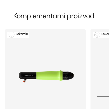
Lekarski
Lekar