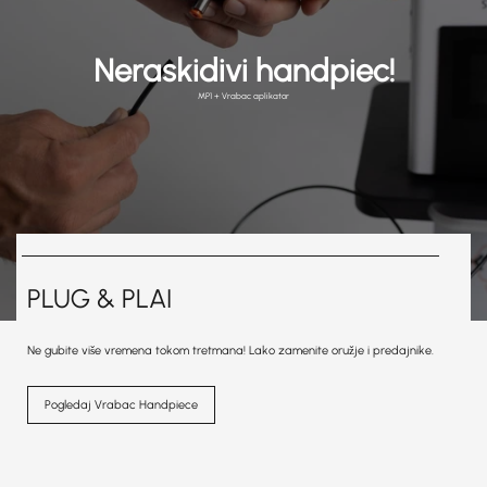
Neraskidivi handpiec!
MP1 + Vrabac aplikator
PLUG & PLAI
Ne gubite više vremena tokom tretmana! Lako zamenite oružje i predajnike.
Pogledaj Vrabac Handpiece