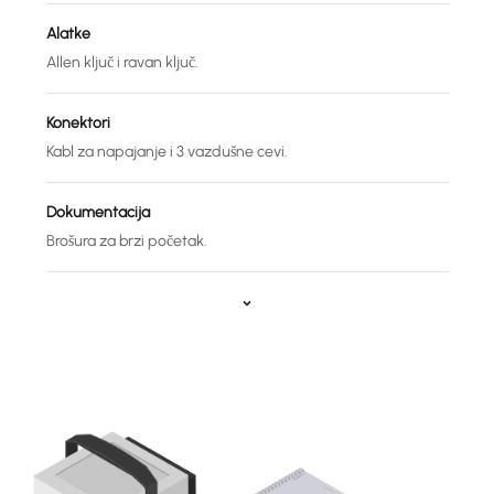
Alatke
Allen ključ i ravan ključ.
Konektori
Kabl za napajanje i 3 vazdušne cevi.
Dokumentacija
Brošura za brzi početak.