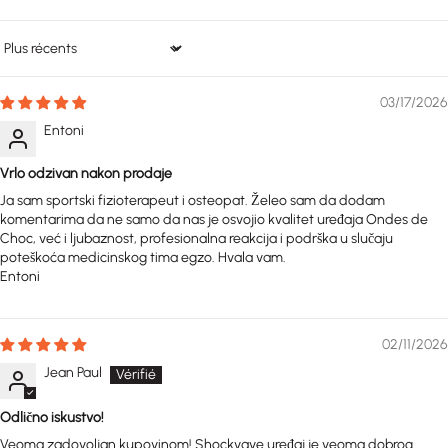
Sort by
03/17/2026
Entoni
Vrlo odzivan nakon prodaje
Ja sam sportski fizioterapeut i osteopat. Želeo sam da dodam
komentarima da ne samo da nas je osvojio kvalitet uređaja Ondes de
Choc, već i ljubaznost, profesionalna reakcija i podrška u slučaju
poteškoća medicinskog tima egzo. Hvala vam.
Entoni
02/11/2026
Jean Paul
Odlično iskustvo!
Veoma zadovoljan kupovinom! Shockvave uređaj je veoma dobrog