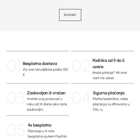
Kontakt
01
02
Podrška od 9 do 5
Besplatna dostava
uveče.
Za sve narudžbine preko 150
Imate pitanje? Mi smo
€
vam na usluzi.
03
04
Zadovoljan ili vraćen
Sigurna plaćanja
Vratite svoj proizvod u
Platite bezbrižno, naša
roku od 14 dana ako niste
plaćanja su šifrovana u
zadovoljni.
SSL-u.
05
4x besplatno
Plaćanje u 4 rate
besplatno putem PayPal-