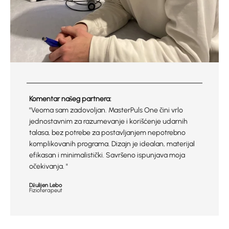
Komentar našeg partnera:
"Veoma sam zadovoljan. MasterPuls One čini vrlo
jednostavnim za razumevanje i korišćenje udarnih
talasa, bez potrebe za postavljanjem nepotrebno
komplikovanih programa. Dizajn je idealan, materijal
efikasan i minimalistički. Savršeno ispunjava moja
očekivanja. "
Džulijen Lebo
Fizioterapeut