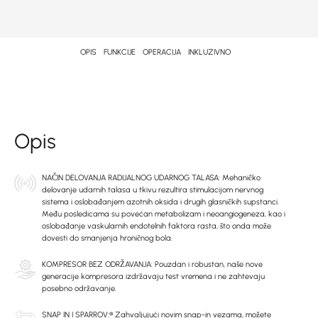
OPIS
FUNKCIJE
OPERACIJA
INKLUZIVNO
Opis
NAČIN DELOVANJA RADIJALNOG UDARNOG TALASA: Mehaničko
delovanje udarnih talasa u tkivu rezultira stimulacijom nervnog
sistema i oslobađanjem azotnih oksida i drugih glasničkih supstanci.
Među posledicama su povećan metabolizam i neoangiogeneza, kao i
oslobađanje vaskularnih endotelnih faktora rasta, što onda može
dovesti do smanjenja hroničnog bola.
KOMPRESOR BEZ ODRŽAVANJA: Pouzdan i robustan, naše nove
generacije kompresora izdržavaju test vremena i ne zahtevaju
posebno održavanje.
SNAP IN I SPARROV:® Zahvaljujući novim snap-in vezama, možete